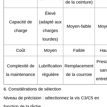
de la ceinture)
Élevé
Capacité de
(adapté aux
Moyen-faible
Moy
charge
charges
lourdes)
Coût
Moyen
Faible
Hau
Pres
Complexité de
Lubrification
Remplacement
san
la maintenance
régulière
de la courroie
entre
6. Considérations de sélection
Niveau de précision : sélectionnez la vis C3/C5 en
fonction de la tâche.