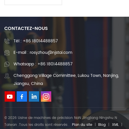
Rail de guidage linéaire
Bloc de glissière de
guidage linéaire 1000mm
2000mm
CONTACTEZ-NOUS
Tél :
+86 18014488857
E-mail : rosyzhou@njstai.com
Whatsapp : +86 18014488857
Chenggong Village Committee, Lukou Town, Nanjing,
Jiangsu, China
© 2026 Usine de machines de précision NaN Jingjiang Ningshu N
Taiwan .Tous les droits sont réservés .
Plan du site
|
Blog
|
XML
|