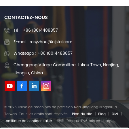
CONTACTEZ-NOUS
Tél :
+86 18014488857
E-mail : rosyzhou@njstai.com
Whatsapp : +86 18014488857
Chenggong Village Committee, Lukou Town, Nanjing,
Jiangsu, China
© 2026 Usine de machines de précision NaN Jingjiang Ningshu N
Taiwan .Tous les droits sont réservés .
Plan du site
|
Blog
|
XML
|
politique de confidentialité
Réseau IPv6 pris en charge