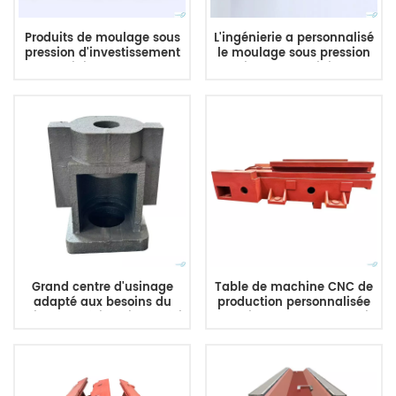
Produits de moulage sous
L'ingénierie a personnalisé
pression d'investissement
le moulage sous pression
en aluminium de moulage
d'alliage d'aluminium de
de turbine OEM
moulage sous pression de
personnalisés en usine de
cire perdue de sable de
la Chine
précision
Grand centre d'usinage
Table de machine CNC de
adapté aux besoins du
production personnalisée
client de bâti de lit de bâti
en usine et moulage de lit
de sable de corps de
de base de machine en
machine de fonte grise de
fonte
bâti