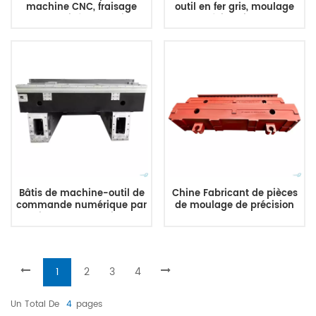
machine CNC, fraisage
outil en fer gris, moulage
personnalisé, grand lit de
perdu, résine, lit de sable,
tour, moulage de grands
moulage de Table
produits de moulage
Bâtis de machine-outil de
Chine Fabricant de pièces
commande numérique par
de moulage de précision
ordinateur de service de
CNC Grands moulages de
moulage au sable de fonte
machines-outils CNC pour
grise d'OEM d'ODM
lit de machine
1
2
3
4
Un Total De
4
Pages