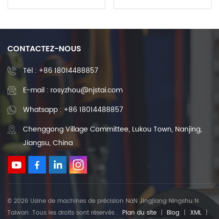
chinoise, pièces de fraisage
acier inoxydable 304,
de tournage cnc en acier
tournage, coupe, fraisage,
inoxydable et aluminium
prototype rapide, service
OEM
d'usinage, pièces CNC
CONTACTEZ-NOUS
Tél :
+86 18014488857
E-mail : rosyzhou@njstai.com
Whatsapp : +86 18014488857
Chenggong Village Committee, Lukou Town, Nanjing,
Jiangsu, China
© 2026 Usine de machines de précision NaN Jingjiang Ningshu N
Taiwan .Tous les droits sont réservés .
Plan du site
|
Blog
|
XML
|