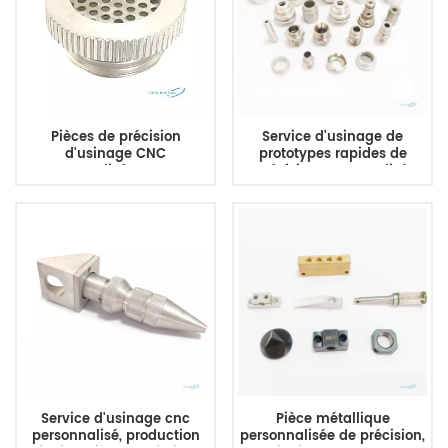
Pièces de précision
Service d'usinage de
d'usinage CNC
prototypes rapides de
personnalisées Centre
précision personnalisé,
d'usinage CNC 5 axes
pièces en aluminium et
Micro usinage de pièces
acier inoxydable, tournage
mécaniques et services de
CNC des métaux, coupe,
fabrication
fraisage Direct
Service d'usinage cnc
Pièce métallique
personnalisé, production
personnalisée de précision,