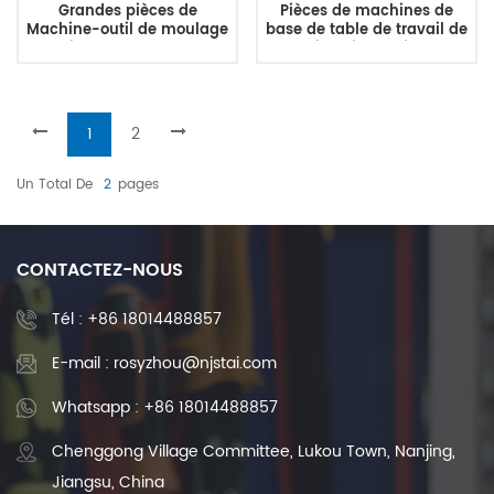
Grandes pièces de
Pièces de machines de
Machine-outil de moulage
base de table de travail de
de cire perdue, corps de
bâti de lit d'outils de
Machine, lits de tour en
fraiseuse de fonte adaptées
fonte, lit de Machine
aux besoins du client
1
2
Un Total De
2
Pages
CONTACTEZ-NOUS
Tél :
+86 18014488857
E-mail : rosyzhou@njstai.com
Whatsapp : +86 18014488857
Chenggong Village Committee, Lukou Town, Nanjing,
Jiangsu, China