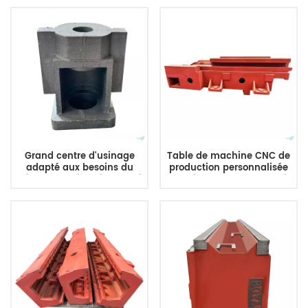
lit en fer gris moule en
fonte de moulage au sable
Grand centre d'usinage
Table de machine CNC de
adapté aux besoins du
production personnalisée
client de bâti de lit de bâti
en usine et moulage de lit
de sable de corps de
de base de machine en
machine de fonte grise de
fonte
bâti