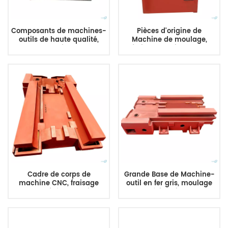
Composants de machines-
Pièces d'origine de
outils de haute qualité,
Machine de moulage,
colonne de lit, grandes
fraisage de lit de tour,
pièces moulées
pièces de Machine-outil de
personnalisées, machines
moulage
de moulage de métaux
Cadre de corps de
Grande Base de Machine-
machine CNC, fraisage
outil en fer gris, moulage
personnalisé, grand lit de
perdu, résine, lit de sable,
tour, moulage de grands
moulage de Table
produits de moulage