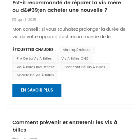
Est-il recommandé de réparer la vis mère
ou d&#39;en acheter une nouvelle ?
Apr 15, 2025
Mon conseil : si vous souhaitez prolonger la durée de
vie de votre appareil, il est recommandé de le
racheter. Si vous souhaitez le réparer, les frais de port
ÉTIQUETTES CHAUDES :
Vis Trapézoïdale
sont également à prévoir. Il est important de bien
réfléchir à la gravité des dommages.Vis à billes Il
Prix De La Vis À Billes
Vis À Billes CNC
s&#39;agit d&#39;un dispositif de transmission
Vis À Billes Industrielle
Fabricant De Vis À Billes
mécanique courant utilisé pour convertir un
Modèle De Vis À Billes
mouvement rotatif en mouvement linéaire.
Cependant, une utilisation prolongée ou un entretien
EN SAVOIR PLUS
inapproprié peuvent endommager la vis à billes ou
entraîner son dysfonctionnement. En cas de
problème avec la vis à billes, une décision
importante se pose : faut-il la réparer ou en acheter
Comment prévenir et entretenir les vis à
une nouvelle ? Option 1 : Réparer la vis à billes 1.
billes
Économique : Réparer une vis à billes est