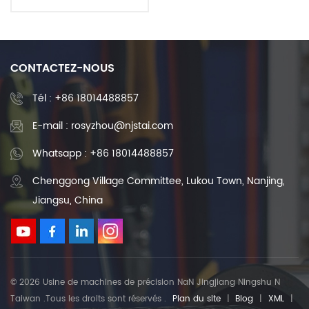
dans les machines-outils à
commande numérique
CONTACTEZ-NOUS
Tél :
+86 18014488857
E-mail : rosyzhou@njstai.com
Whatsapp : +86 18014488857
Chenggong Village Committee, Lukou Town, Nanjing,
Jiangsu, China
© 2026 Usine de machines de précision NaN Jingjiang Ningshu N
Taiwan .Tous les droits sont réservés .
Plan du site
|
Blog
|
XML
|