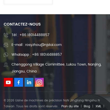
dans les machines-outils à
commande numérique
CONTACTEZ-NOUS
Tél :
+86 18014488857
E-mail : rosyzhou@njstai.com
Whatsapp : +86 18014488857
Chenggong Village Committee, Lukou Town, Nanjing,
Jiangsu, China
© 2026 Usine de machines de précision NaN Jingjiang Ningshu N
Taiwan .Tous les droits sont réservés .
Plan du site
|
Blog
|
XML
|