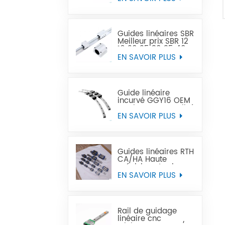
précision peut
remplacer Tbi
Guides linéaires SBR
Meilleur prix SBR 12
16 20 25 30 35 40
50 rail de guidage
EN SAVOIR PLUS
linéaire
Guide linéaire
incurvé GGY16 OEM
service personnalisé
fourni, rail de
EN SAVOIR PLUS
guidage linéaire
incurvé CNC guides
linéaires incurvés
Guides linéaires RTH
CA/HA Haute
précision et prix
abordable
EN SAVOIR PLUS
Rail de guidage
linéaire cnc