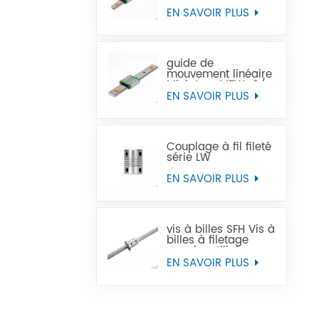
Miniature MTN-C/-H
OEM ODM
EN SAVOIR PLUS
guide de
mouvement linéaire
Miniature MTW-C/-
H OEM ODM
EN SAVOIR PLUS
Couplage à fil fileté
série LW
EN SAVOIR PLUS
vis à billes SFH Vis à
billes à filetage
gauche utilisée
dans les machines-
EN SAVOIR PLUS
outils à commande
numérique