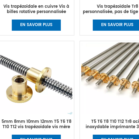
Vis trapézoïdale en cuivre Vis à
Vis trapézoïdale Tr8
billes rotative personnalisée
personnalisée, pas de tige 
1mm 2mm 4mm, vis trapéz
et écrou
EN SAVOIR PLUS
EN SAVOIR PLUS
5mm 8mm 10mm 12mm T5 T6 T8
T5 T6 T8 T10 T12 Tr8 ac
T10 T12 vis trapézoïdale vis mère
inoxydable imprimante 3
écrou en laiton
trapézoïdale vis mèr