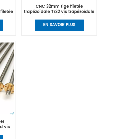
CNC 32mm tige filetée
filetée
trapézoïdale Tr32 vis trapézoïdale
oïdale
vis en laiton
EN SAVOIR PLUS
ier
d vis
e