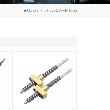
Tiếng Việt
Maison
vis trapézoïdale écrou
português