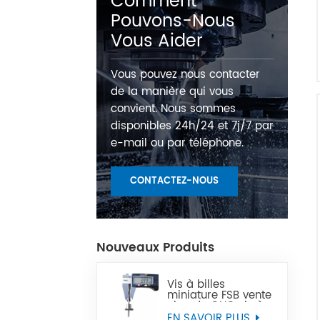
Comment
Pouvons-Nous
Vous Aider
Vous pouvez nous contacter
de la manière qui vous
convient. Nous sommes
disponibles 24h/24 et 7j/7 par
e-mail ou par téléphone.
CONTACTEZ-NOUS
Nouveaux Produits
Vis à billes
miniature FSB vente
chaude CNC vis à
billes Miniature de
EN SAVOIR PLUS