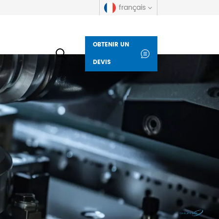
français
OBTENIR UN
English
DEVIS
русский
español
العربية
Deutsch
italiano
français
Indonesia