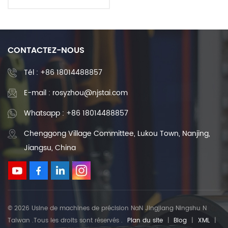
20mm 22mm 24mm 25mm
28mm 30mm 36mm de
diamètre
CONTACTEZ-NOUS
Tél :
+86 18014488857
E-mail : rosyzhou@njstai.com
Whatsapp : +86 18014488857
Chenggong Village Committee, Lukou Town, Nanjing,
Jiangsu, China
© 2026 Usine de machines de précision NaN Jingjiang Ningshu N
Taiwan .Tous les droits sont réservés .
Plan du site
|
Blog
|
XML
|