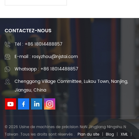
1605 Cnc, qualité de
meulage spéciale
CONTACTEZ-NOUS
Tél :
+86 18014488857
E-mail : rosyzhou@njstai.com
Whatsapp : +86 18014488857
Chenggong Village Committee, Lukou Town, Nanjing,
Jiangsu, China
© 2026 Usine de machines de précision NaN Jingjiang Ningshu N
Taiwan .Tous les droits sont réservés .
Plan du site
|
Blog
|
XML
|