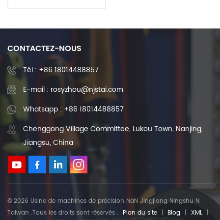
métal, cuivre, laiton,
moulage sous pression,
pièces de produits de
machines CNC
CONTACTEZ-NOUS
Tél :
+86 18014488857
E-mail : rosyzhou@njstai.com
Whatsapp : +86 18014488857
Chenggong Village Committee, Lukou Town, Nanjing,
Jiangsu, China
© 2026 Usine de machines de précision NaN Jingjiang Ningshu N
Taiwan .Tous les droits sont réservés .
Plan du site
|
Blog
|
XML
|