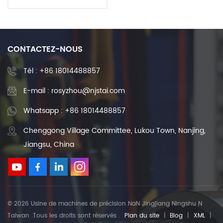
billes CNC pour machines-
outils CNC avec bride
écrou à billes simple
CONTACTEZ-NOUS
Tél :
+86 18014488857
E-mail : rosyzhou@njstai.com
Whatsapp : +86 18014488857
Chenggong Village Committee, Lukou Town, Nanjing,
Jiangsu, China
© 2026 Usine de machines de précision NaN Jingjiang Ningshu N
Taiwan .Tous les droits sont réservés .
Plan du site
|
Blog
|
XML
|