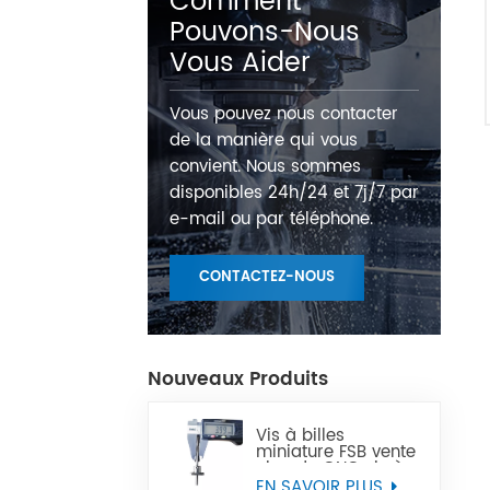
Comment
Pouvons-Nous
Vous Aider
Vous pouvez nous contacter
de la manière qui vous
convient. Nous sommes
disponibles 24h/24 et 7j/7 par
e-mail ou par téléphone.
CONTACTEZ-NOUS
Nouveaux Produits
Vis à billes
miniature FSB vente
chaude CNC vis à
billes Miniature de
EN SAVOIR PLUS