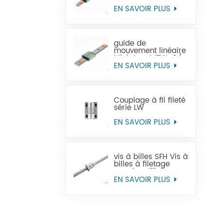
Miniature MTN-C/-H
OEM ODM
EN SAVOIR PLUS
guide de
mouvement linéaire
Miniature MTW-C/-
H OEM ODM
EN SAVOIR PLUS
Couplage à fil fileté
série LW
EN SAVOIR PLUS
vis à billes SFH Vis à
billes à filetage
gauche utilisée
dans les machines-
EN SAVOIR PLUS
outils à commande
numérique