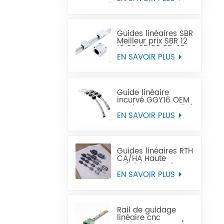
précision peut
remplacer Tbi
Guides linéaires SBR
Meilleur prix SBR 12
16 20 25 30 35 40
50 rail de guidage
EN SAVOIR PLUS
linéaire
Guide linéaire
incurvé GGY16 OEM
service personnalisé
fourni, rail de
EN SAVOIR PLUS
guidage linéaire
incurvé CNC guides
linéaires incurvés
Guides linéaires RTH
CA/HA Haute
précision et prix
abordable
EN SAVOIR PLUS
Rail de guidage
linéaire cnc