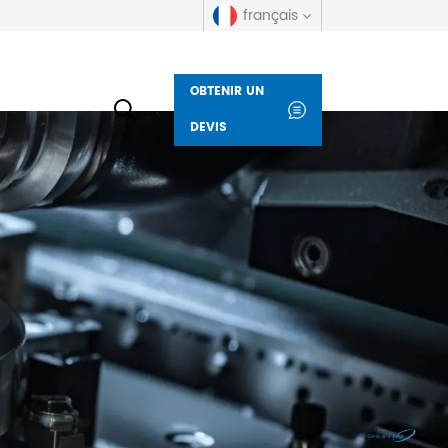
français
OBTENIR UN
English
DEVIS
русский
español
العربية
Deutsch
italiano
français
Indonesia