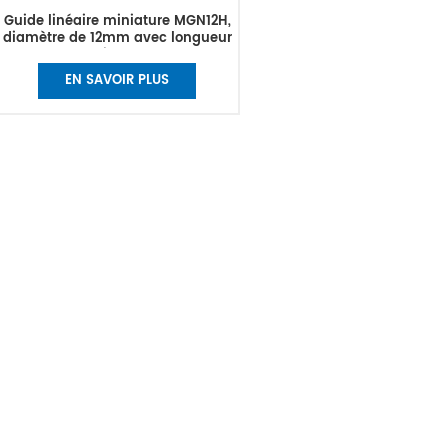
Guide linéaire miniature MGN12H,
diamètre de 12mm avec longueur
de rail 100mm,
300mm,500mm,1000mm
EN SAVOIR PLUS