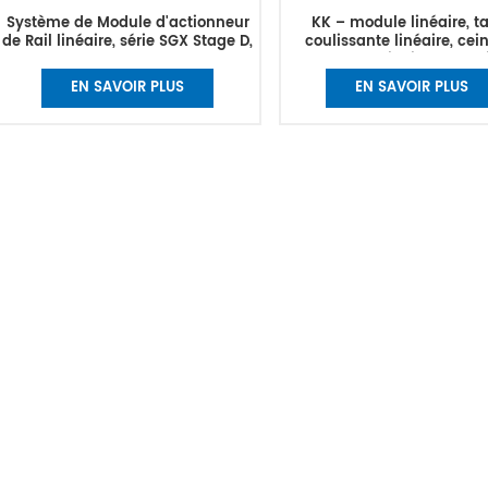
Système de Module d'actionneur
KK – module linéaire, t
de Rail linéaire, série SGX Stage D,
coulissante linéaire, cei
longueur de voyage de 100mm,
synchrone chinoise, robot l
SFU1204-100mm avec moteur pas
multi-axes à axe uniq
EN SAVOIR PLUS
EN SAVOIR PLUS
à pas 57 ou 42