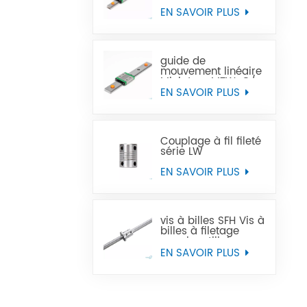
Miniature MTN-C/-H
OEM ODM
EN SAVOIR PLUS
guide de
mouvement linéaire
Miniature MTW-C/-
H OEM ODM
EN SAVOIR PLUS
Couplage à fil fileté
série LW
EN SAVOIR PLUS
vis à billes SFH Vis à
billes à filetage
gauche utilisée
dans les machines-
EN SAVOIR PLUS
outils à commande
numérique