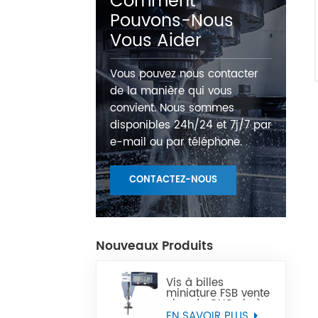
Comment
Pouvons-Nous
Vous Aider
Vous pouvez nous contacter
de la manière qui vous
convient. Nous sommes
disponibles 24h/24 et 7j/7 par
e-mail ou par téléphone.
CONTACTEZ-NOUS
Nouveaux Produits
Vis à billes
miniature FSB vente
chaude CNC vis à
billes Miniature de
EN SAVOIR PLUS