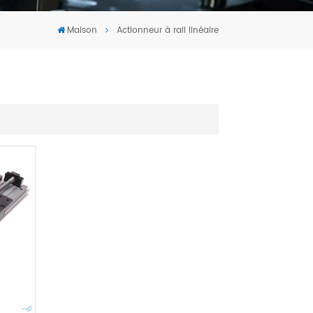
Tiếng Việt
Maison
Actionneur à rail linéaire
português