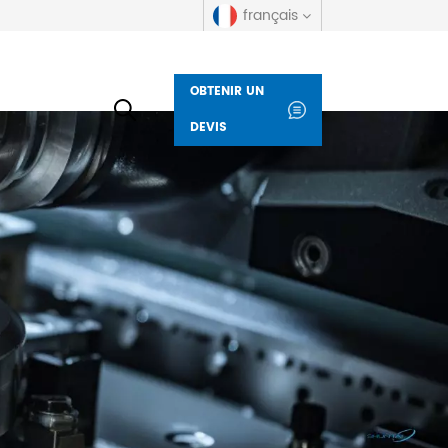
français
OBTENIR UN
English
DEVIS
русский
español
العربية
Deutsch
italiano
français
Indonesia