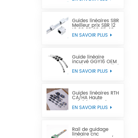
précision peut
remplacer Tbi
Guides linéaires SBR
Meilleur prix SBR 12
16 20 25 30 35 40
50 rail de guidage
EN SAVOIR PLUS
linéaire
Guide linéaire
incurvé GGY16 OEM
service personnalisé
fourni, rail de
EN SAVOIR PLUS
guidage linéaire
incurvé CNC guides
linéaires incurvés
Guides linéaires RTH
CA/HA Haute
précision et prix
abordable
EN SAVOIR PLUS
Rail de guidage
linéaire cnc