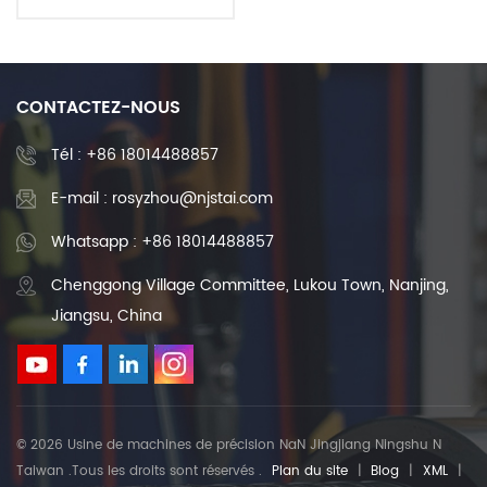
Machine vis à billes haute
précision vis à billes
CONTACTEZ-NOUS
Tél :
+86 18014488857
E-mail : rosyzhou@njstai.com
Whatsapp : +86 18014488857
Chenggong Village Committee, Lukou Town, Nanjing,
Jiangsu, China
© 2026 Usine de machines de précision NaN Jingjiang Ningshu N
Taiwan .Tous les droits sont réservés .
Plan du site
|
Blog
|
XML
|