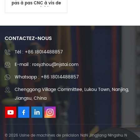
pas à pas CNC à vis de
serrage rigide
CONTACTEZ-NOUS
Tél :
+86 18014488857
E-mail : rosyzhou@njstai.com
Whatsapp : +86 18014488857
Chenggong Village Committee, Lukou Town, Nanjing,
Jiangsu, China
© 2026 Usine de machines de précision NaN Jingjiang Ningshu N