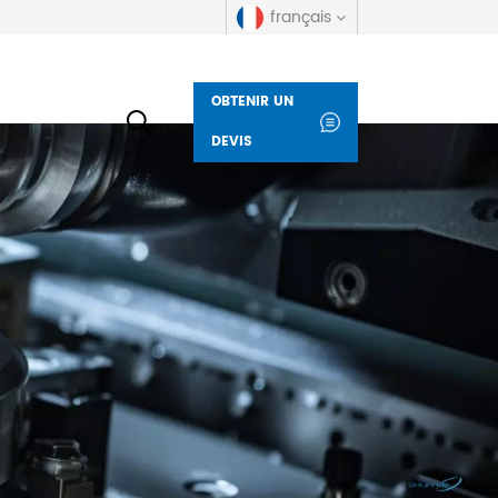
français
OBTENIR UN
English
DEVIS
русский
español
العربية
Deutsch
italiano
français
Indonesia