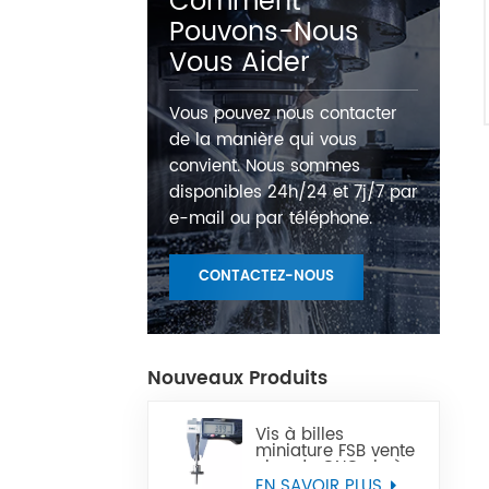
Comment
Pouvons-Nous
Vous Aider
Vous pouvez nous contacter
de la manière qui vous
convient. Nous sommes
disponibles 24h/24 et 7j/7 par
e-mail ou par téléphone.
CONTACTEZ-NOUS
Nouveaux Produits
Vis à billes
miniature FSB vente
chaude CNC vis à
billes Miniature de
EN SAVOIR PLUS