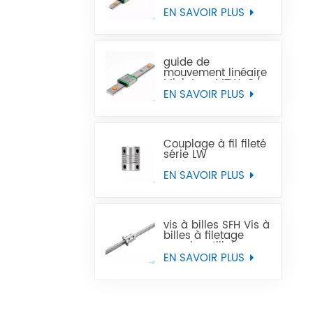
Miniature MTN-C/-H
OEM ODM
EN SAVOIR PLUS
guide de
mouvement linéaire
Miniature MTW-C/-
H OEM ODM
EN SAVOIR PLUS
Couplage à fil fileté
série LW
EN SAVOIR PLUS
vis à billes SFH Vis à
billes à filetage
gauche utilisée
dans les machines-
EN SAVOIR PLUS
outils à commande
numérique