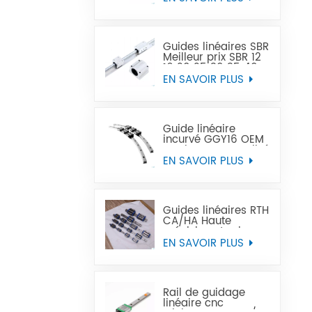
précision peut
remplacer Tbi
Guides linéaires SBR
Meilleur prix SBR 12
16 20 25 30 35 40
50 rail de guidage
EN SAVOIR PLUS
linéaire
Guide linéaire
incurvé GGY16 OEM
service personnalisé
fourni, rail de
EN SAVOIR PLUS
guidage linéaire
incurvé CNC guides
linéaires incurvés
Guides linéaires RTH
CA/HA Haute
précision et prix
abordable
EN SAVOIR PLUS
Rail de guidage
linéaire cnc