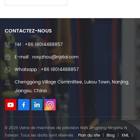
diamètre, longueur et
extrémité personnalisées,
vis à billes à haute
efficacité
CONTACTEZ-NOUS
Tél :
+86 18014488857
E-mail : rosyzhou@njstai.com
Whatsapp : +86 18014488857
Chenggong Village Committee, Lukou Town, Nanjing,
Jiangsu, China
© 2026 Usine de machines de précision NaN Jingjiang Ningshu N
Taiwan .Tous les droits sont réservés .
Plan du site
|
Blog
|
XML
|