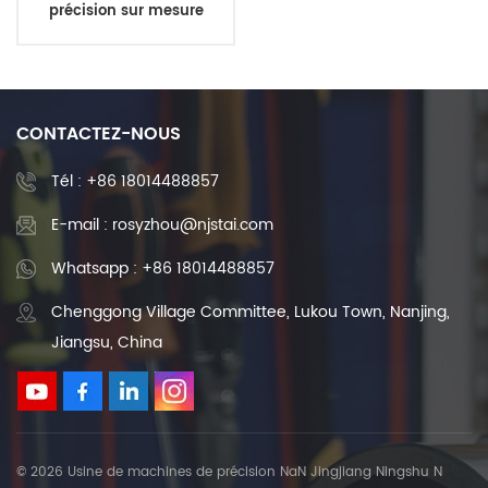
précision sur mesure
CONTACTEZ-NOUS
Tél :
+86 18014488857
E-mail : rosyzhou@njstai.com
Whatsapp : +86 18014488857
Chenggong Village Committee, Lukou Town, Nanjing,
Jiangsu, China
© 2026 Usine de machines de précision NaN Jingjiang Ningshu N