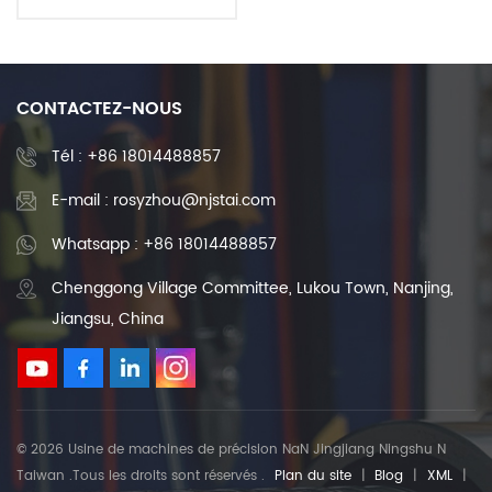
vis à billes CNC roulée RSC
RSV RSW3210
CONTACTEZ-NOUS
Tél :
+86 18014488857
E-mail : rosyzhou@njstai.com
Whatsapp : +86 18014488857
Chenggong Village Committee, Lukou Town, Nanjing,
Jiangsu, China
© 2026 Usine de machines de précision NaN Jingjiang Ningshu N
Taiwan .Tous les droits sont réservés .
Plan du site
|
Blog
|
XML
|