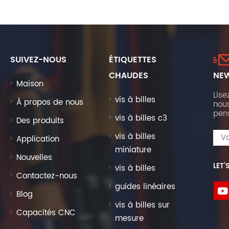
SUIVEZ-NOUS
ÉTIQUETTES
CHAUDES
NEW
Maison
Lise
vis à billes
À propos de nous
nous
pen
vis à billes c3
Des produits
vis à billes
Application
miniature
Nouvelles
LET’
vis à billes
Contactez-nous
guides linéaires
Blog
vis à billes sur
Capacités CNC
mesure