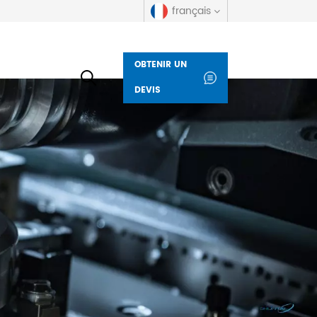
français
OBTENIR UN
English
DEVIS
русский
español
العربية
Deutsch
italiano
français
Indonesia