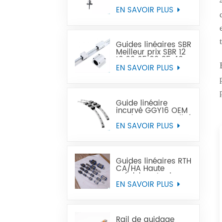
chaude CNC vis à
billes Miniature de
EN SAVOIR PLUS
précision peut
remplacer Tbi
Guides linéaires SBR
Meilleur prix SBR 12
16 20 25 30 35 40
50 rail de guidage
EN SAVOIR PLUS
linéaire
Guide linéaire
incurvé GGY16 OEM
service personnalisé
fourni, rail de
EN SAVOIR PLUS
guidage linéaire
incurvé CNC guides
linéaires incurvés
Guides linéaires RTH
CA/HA Haute
précision et prix
abordable
EN SAVOIR PLUS
Rail de guidage