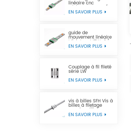
linéaire cnc
Miniature MTN-C/-H
OEM ODM
EN SAVOIR PLUS
guide de
mouvement linéaire
Miniature MTW-C/-
H OEM ODM
EN SAVOIR PLUS
Couplage à fil fileté
série LW
EN SAVOIR PLUS
vis à billes SFH Vis à
billes à filetage
gauche utilisée
dans les machines-
EN SAVOIR PLUS
outils à commande
numérique