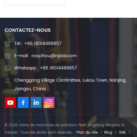
Accouplement d'arbre en
acier inoxydable pour
moteur électrique
CONTACTEZ-NOUS
Tél :
+86 18014488857
E-mail : rosyzhou@njstai.com
Whatsapp : +86 18014488857
Chenggong Village Committee, Lukou Town, Nanjing,
Jiangsu, China
© 2026 Usine de machines de précision NaN Jingjiang Ningshu N
Taiwan .Tous les droits sont réservés .
Plan du site
|
Blog
|
XML
|