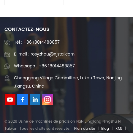
billes à bas prix en Chine
CONTACTEZ-NOUS
Tél :
+86 18014488857
E-mail : rosyzhou@njstai.com
Whatsapp : +86 18014488857
Chenggong Village Committee, Lukou Town, Nanjing,
Jiangsu, China
© 2026 Usine de machines de précision NaN Jingjiang Ningshu N
Taiwan .Tous les droits sont réservés .
Plan du site
|
Blog
|
XML
|