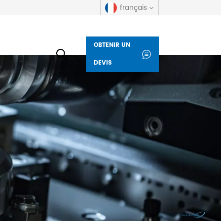
français
OBTENIR UN
English
DEVIS
русский
español
العربية
Deutsch
italiano
français
Indonesia