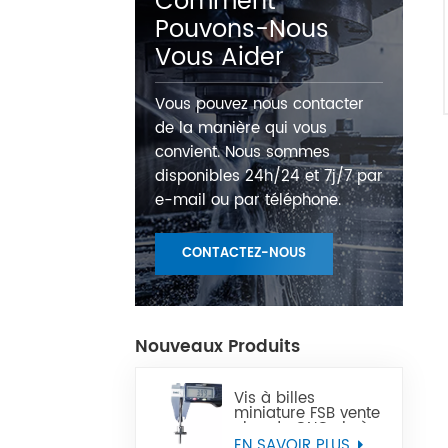
Comment
Pouvons-Nous
Vous Aider
Vous pouvez nous contacter
de la manière qui vous
convient. Nous sommes
disponibles 24h/24 et 7j/7 par
e-mail ou par téléphone.
CONTACTEZ-NOUS
Nouveaux Produits
Vis à billes
miniature FSB vente
chaude CNC vis à
billes Miniature de
EN SAVOIR PLUS