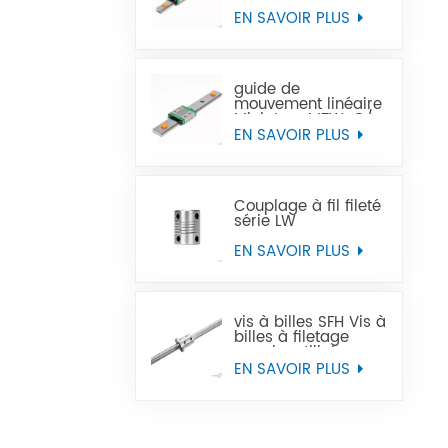
Miniature MTN-C/-H
OEM ODM
EN SAVOIR PLUS
guide de
mouvement linéaire
Miniature MTW-C/-
H OEM ODM
EN SAVOIR PLUS
Couplage à fil fileté
série LW
EN SAVOIR PLUS
vis à billes SFH Vis à
billes à filetage
gauche utilisée
dans les machines-
EN SAVOIR PLUS
outils à commande
numérique