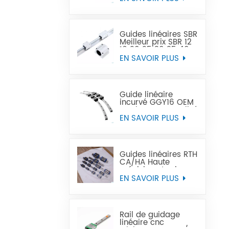
précision peut
remplacer Tbi
Guides linéaires SBR
Meilleur prix SBR 12
16 20 25 30 35 40
50 rail de guidage
EN SAVOIR PLUS
linéaire
Guide linéaire
incurvé GGY16 OEM
service personnalisé
fourni, rail de
EN SAVOIR PLUS
guidage linéaire
incurvé CNC guides
linéaires incurvés
Guides linéaires RTH
CA/HA Haute
précision et prix
abordable
EN SAVOIR PLUS
Rail de guidage
linéaire cnc