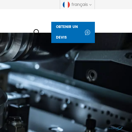
français
OBTENIR UN
English
DEVIS
русский
español
العربية
Deutsch
italiano
français
Indonesia