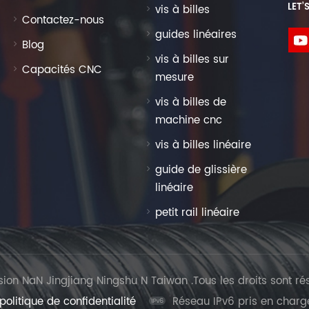
LET’
vis à billes
Contactez-nous
guides linéaires
Blog
vis à billes sur
Capacités CNC
mesure
vis à billes de
machine cnc
vis à billes linéaire
guide de glissière
linéaire
petit rail linéaire
on NaN Jingjiang Ningshu N Taiwan .Tous les droits sont ré
politique de confidentialité
Réseau IPv6 pris en charg