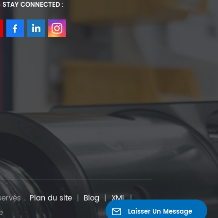
S STAY CONNECTED :
servés .
Plan du site
|
Blog
|
XML
|
e
Laisser Un Message